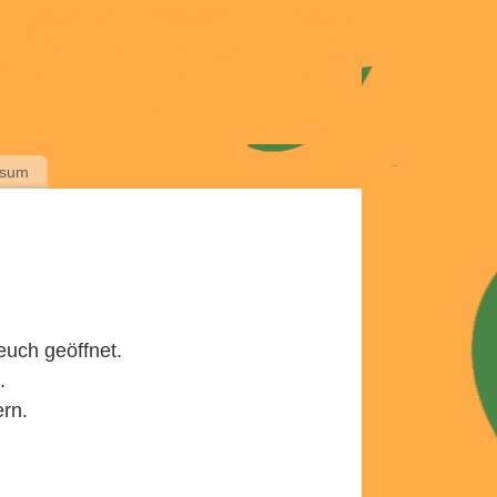
ssum
euch geöffnet.
.
ern.