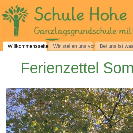
Willkommensseite
Wir stellen uns vor
Bei uns ist was
Ferienzettel So
*